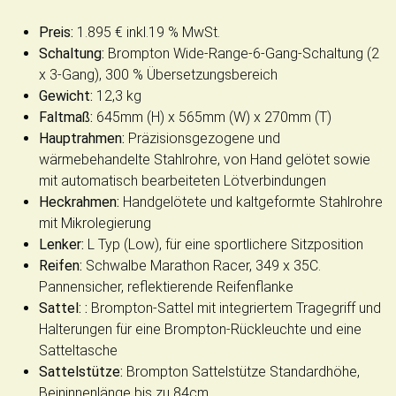
Preis:
1.895 € inkl.19 % MwSt.
Schaltung:
Brompton Wide-Range-6-Gang-Schaltung (2
x 3-Gang), 300 % Übersetzungsbereich
Gewicht:
12,3 kg
Faltmaß:
645mm (H) x 565mm (W) x 270mm (T)
Hauptrahmen:
Präzisionsgezogene und
wärmebehandelte Stahlrohre, von Hand gelötet sowie
mit automatisch bearbeiteten Lötverbindungen
Heckrahmen:
Handgelötete und kaltgeformte Stahlrohre
mit Mikrolegierung
Lenker:
L Typ (Low), für eine sportlichere Sitzposition
Reifen:
Schwalbe Marathon Racer, 349 x 35C.
Pannensicher, reflektierende Reifenflanke
Sattel: :
Brompton-Sattel mit integriertem Tragegriff und
Halterungen für eine Brompton-Rückleuchte und eine
Satteltasche
Sattelstütze:
Brompton Sattelstütze Standardhöhe,
Beininnenlänge bis zu 84cm.