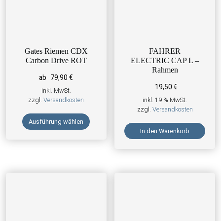
Gates Riemen CDX
FAHRER
Carbon Drive ROT
ELECTRIC CAP L –
Rahmen
ab
79,90
€
19,50
€
inkl. MwSt.
zzgl.
Versandkosten
inkl. 19 % MwSt.
zzgl.
Versandkosten
Ausführung wählen
In den Warenkorb
Dieses Produkt weist mehrere Varianten auf. Die Optionen kön