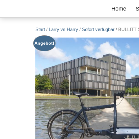
Zum Inhalt springen
Home
S
Start
/
Larry vs Harry
/
Sofort verfügbar
/ BULLITT 
Angebot!