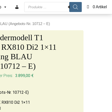
Products search
o
0 Artikel
LAU (Angebots-Nr. 10712 – E)
ermodell T1
 RX810 Di2 1×11
rung BLAU
 10712 – E)
rünglicher Preis war: 5.500,00 €
Aktueller Preis ist: 3.899,00 €.
r Preis:
3.899,00
€
ots-Nr. 10712-E)
 RX810 Di2 1×11
d