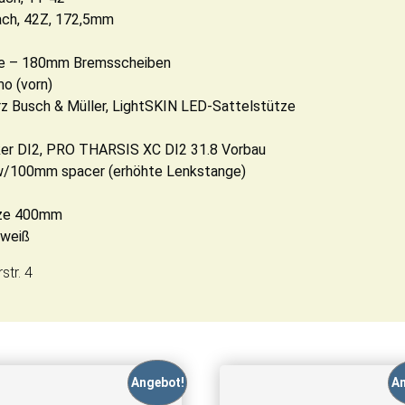
ch, 42Z, 172,5mm
e – 180mm Bremsscheiben
o (vorn)
 Busch & Müller, LightSKIN LED-Sattelstütze
r DI2, PRO THARSIS XC DI2 31.8 Vorbau
 w/100mm spacer (erhöhte Lenkstange)
tze 400mm
 weiß
str. 4
Angebot!
An