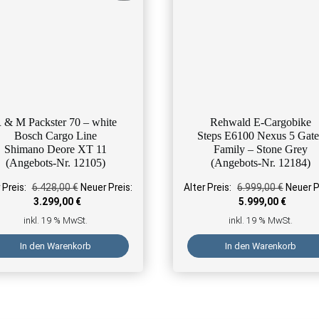
 & M Packster 70 – white
Rehwald E-Cargobike
Bosch Cargo Line
Steps E6100 Nexus 5 Gate
Shimano Deore XT 11
Family – Stone Grey
(Angebots-Nr. 12105)
(Angebots-Nr. 12184)
99,00 €
Ursprünglicher Preis war: 6.428,00 €
Ursprüng
 Preis:
6.428,00
€
Neuer Preis:
Alter Preis:
6.999,00
€
Neuer P
€.
Aktueller Preis ist: 3.299,00 €.
Aktuelle
3.299,00
€
5.999,00
€
inkl. 19 % MwSt.
inkl. 19 % MwSt.
In den Warenkorb
In den Warenkorb