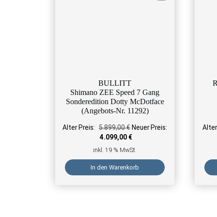
BULLITT
R
Shimano ZEE Speed 7 Gang
Sonderedition Dotty McDotface
(Angebots-Nr. 11292)
Ursprünglicher Preis war: 5.8
Alter Preis:
5.899,00
€
Neuer Preis:
Alter
Aktueller Preis ist: 4.099,00 
4.099,00
€
inkl. 19 % MwSt.
In den Warenkorb