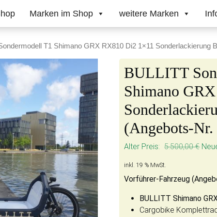
hop
Marken im Shop
weitere Marken
Inf
Sondermodell T1 Shimano GRX RX810 Di2 1×11 Sonderlackierung B
BULLITT Sond
Shimano GRX
Sonderlackie
(Angebots-Nr.
Ursp
Alter Preis:
5.500,00
€
Neue
inkl. 19 % MwSt.
Vorführer-Fahrzeug (Angeb
BULLITT Shimano GRX
Cargobike Komplettra