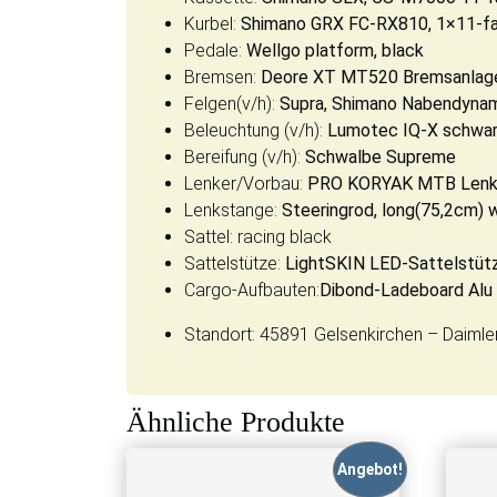
Kurbel:
Shimano GRX FC-RX810, 1×11-fa
Pedale:
Wellgo platform, black
Bremsen:
Deore XT MT520 Bremsanlag
Felgen(v/h):
Supra, Shimano Nabendynam
Beleuchtung (v/h):
Lumotec IQ-X schwarz
Bereifung (v/h):
Schwalbe Supreme
Lenker/Vorbau:
PRO KORYAK MTB Lenke
Lenkstange:
Steeringrod, long(75,2cm)
Sattel: racing black
Sattelstütze:
LightSKIN LED-Sattelstü
Cargo-Aufbauten:
Dibond-Ladeboard Alu
Standort: 45891 Gelsenkirchen – Daimler
Ähnliche Produkte
Angebot!