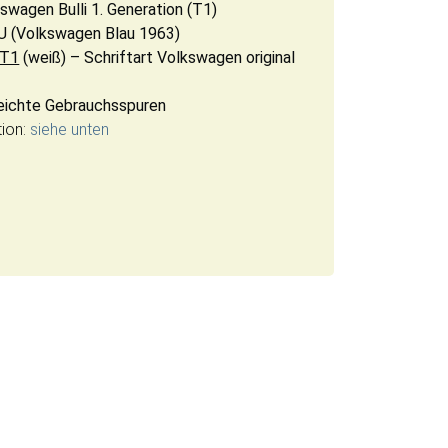
wagen Bulli 1. Generation (T1)
U (Volkswagen Blau 1963)
T1
(weiß) – Schriftart Volkswagen original
leichte Gebrauchsspuren
tion:
siehe unten
| Shimano GRX RX810 Di2 1x11| Sonderlackierung BLAU | (An