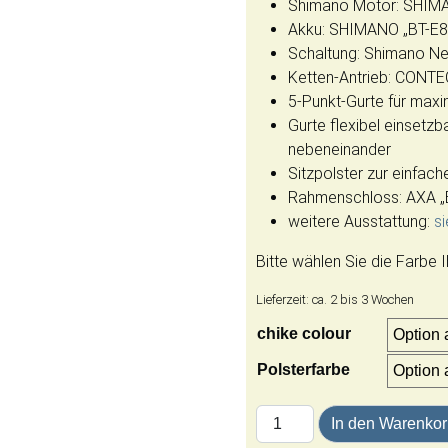
Shimano Motor: SHIM
Akku: SHIMANO „BT-E8
Schaltung: Shimano N
Ketten-Antrieb: CONTE
5-Punkt-Gurte für maxi
Gurte flexibel einsetzba
nebeneinander
Sitzpolster zur einfac
Rahmenschloss: AXA „
weitere Ausstattung:
s
Bitte wählen Sie die Farbe 
Lieferzeit:
ca. 2 bis 3 Wochen
chike colour
Polsterfarbe
chike E-Kids SE | Shima
In den Warenko