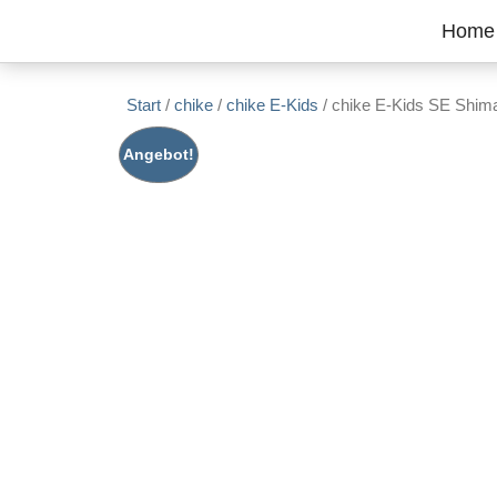
Zum Inhalt springen
Home
Start
/
chike
/
chike E-Kids
/ chike E-Kids SE Shi
Angebot!