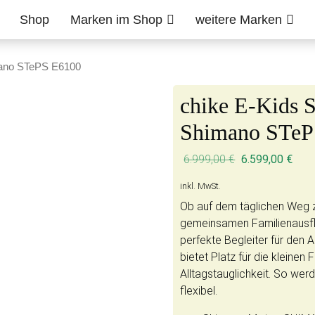
Shop
Marken im Shop
weitere Marken
mano STePS E6100
chike E-Kids 
Shimano STeP
6.999,00
€
6.599,00
€
inkl. MwSt.
Ob auf dem täglichen Weg 
gemeinsamen Familienausflu
perfekte Begleiter für den 
bietet Platz für die kleine
Alltagstauglichkeit. So wer
flexibel.