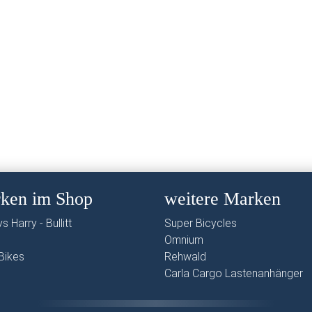
e Optionen können auf der Produktseite gewählt werden
ken im Shop
weitere Marken
s Harry - Bullitt
Super Bicycles
Omnium
Bikes
Rehwald
Carla Cargo Lastenanhänger