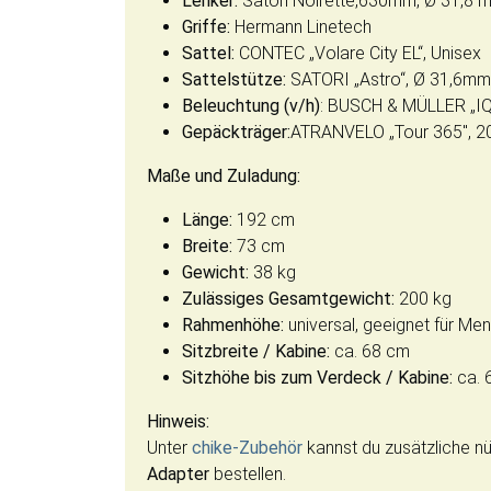
Lenker:
Satori Noirette,630mm, Ø 31,8 
Griffe:
Hermann Linetech
Sattel:
CONTEC „Volare City EL“, Unisex
Sattelstütze:
SATORI „Astro“, Ø 31,6m
Beleuchtung (v/h)
: BUSCH & MÜLLER „IQ
Gepäckträger:
ATRANVELO „Tour 365″, 20
Maße und Zuladung:
Länge:
192 cm
Breite:
73 cm
Gewicht:
38 kg
Zulässiges Gesamtgewicht:
200 kg
Rahmenhöhe:
universal, geeignet für M
Sitzbreite / Kabine:
ca. 68 cm
Sitzhöhe bis zum Verdeck / Kabine:
ca. 
Hinweis:
Unter
chike-Zubehör
kannst du zusätzliche n
Adapter
bestellen.