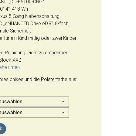
ANO „DU-E6100-CRG“
014“, 418 Wh
exus 5 Gang Nabenschaltung
C „eNHANCED Drive eD.8“, 8-fach
male Sicherheit
r für ein Kind mittig oder zwei Kinder
hen Reinigung leicht zu entnehmen
Block XXL“
iehe unten
Ihres chikes und die Polsterfarbe aus:
no STePS E6100 Menge
rb