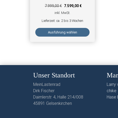
7.999,00
€
7.599,00
€
inkl. MwSt.
Lieferzeit:
ca. 2 bis 3 Wochen
Ausführung wählen
Dieses Produkt weist mehrere Varianten auf. Di
Unser Standort
Mar
MeinLastenrad
Larry v
Dirk Fischer
chike
Daimlerstr. 4, Halle 214/008
Hase 
45891 Gelsenkirchen