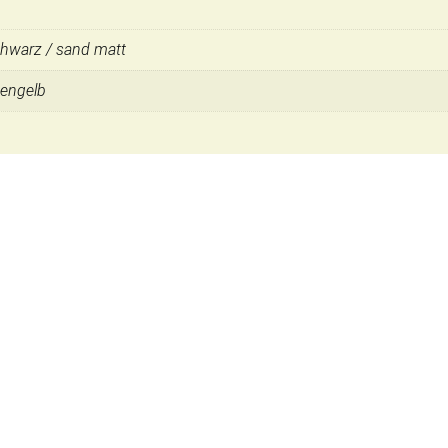
chwarz / sand matt
nengelb