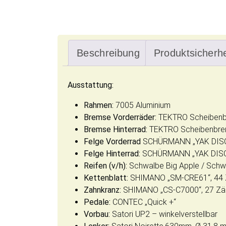
Beschreibung
Produktsicherhe
Ausstattung:
Rahmen:
7005 Aluminium
Bremse Vorderräder:
TEKTRO Scheibenbre
Bremse Hinterrad:
TEKTRO Scheibenbrems
Felge Vorderrad
SCHÜRMANN „YAK DISC 
Felge Hinterrad:
SCHÜRMANN „YAK DISC 2
Reifen (v/h):
Schwalbe Big Apple / Schw
Kettenblatt:
SHIMANO „SM-CRE61“, 44 
Zahnkranz:
SHIMANO „CS-C7000“, 27 Zä
Pedale:
CONTEC „Quick +“
Vorbau:
Satori UP2 – winkelverstellbar