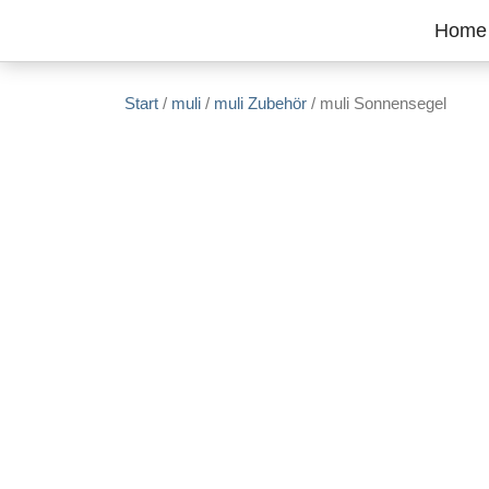
Zum Inhalt springen
Home
Start
/
muli
/
muli Zubehör
/ muli Sonnensegel