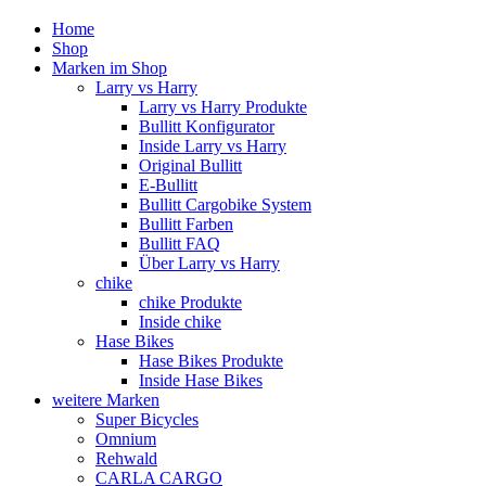
Home
Shop
Marken im Shop
Larry vs Harry
Larry vs Harry Produkte
Bullitt Konfigurator
Inside Larry vs Harry
Original Bullitt
E-Bullitt
Bullitt Cargobike System
Bullitt Farben
Bullitt FAQ
Über Larry vs Harry
chike
chike Produkte
Inside chike
Hase Bikes
Hase Bikes Produkte
Inside Hase Bikes
weitere Marken
Super Bicycles
Omnium
Rehwald
CARLA CARGO