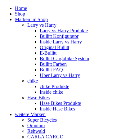
Home
Shop
Marken im Shop
Larry vs Harry
Larry vs Harry Produkte
Bullitt Konfigurator
Inside Larry vs Harry
Original Bullitt
E-Bullitt
Bullitt Cargobike System
Bullitt Farben
Bullitt FAQ
Über Larry vs Harry
chike
chike Produkte
Inside chike
Hase Bikes
Hase Bikes Produkte
Inside Hase Bikes
weitere Marken
Super Bicycles
Omnium
Rehwald
CARLA CARGO