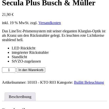
Secula Plus Busch & Müller
21,90
€
inkl. 19 % MwSt.
zzgl.
Versandkosten
Das LineTec-Prismensystem mit seiner eleganten Klarglas-Optik ist
als Kranz um den Rückstrahler gelegt. Es leuchten rote Lichtkreise
strahlend hell.
LED Rücklicht
integrierter Rückstrahler
Standlicht
StVZO-zugelassen
Dynamo-
In den Warenkorb
Rücklicht
|
Secula
Artikelnummer:
10103 - KTO R03
Kategorie:
Bullitt Beleuchtung
Plus
Busch
&
Beschreibung
Müller
Menge