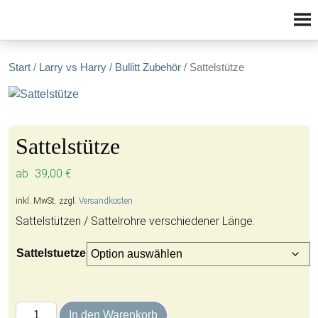
Zum Inhalt springen
Start
/
Larry vs Harry
/
Bullitt Zubehör
/ Sattelstütze
Sattelstütze
ab
39,00
€
inkl. MwSt.
zzgl.
Versandkosten
Sattelstützen / Sattelrohre verschiedener Länge.
Sattelstuetze
Sattelstütze Menge
In den Warenkorb