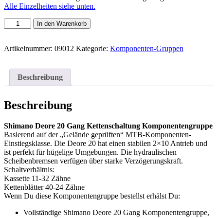
Alle Einzelheiten siehe unten.
Shimano
In den Warenkorb
Deore
20-
Gang
Artikelnummer:
09012
Kategorie:
Komponenten-Gruppen
Kettenschaltung
Komponentengruppe
Menge
Beschreibung
Beschreibung
Shimano Deore 20 Gang Kettenschaltung Komponentengruppe
Basierend auf der „Gelände geprüften“ MTB-Komponenten-
Einstiegsklasse. Die Deore 20 hat einen stabilen 2×10 Antrieb und
ist perfekt für hügelige Umgebungen. Die hydraulischen
Scheibenbremsen verfügen über starke Verzögerungskraft.
Schaltverhältnis:
Kassette 11-32 Zähne
Kettenblätter 40-24 Zähne
Wenn Du diese Komponentengruppe bestellst erhälst Du:
Vollständige Shimano Deore 20 Gang Komponentengruppe,