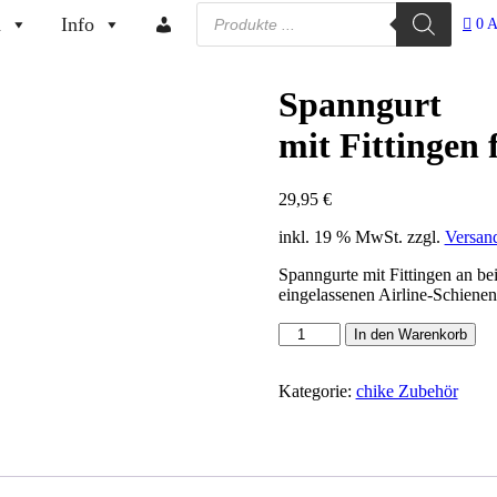
Products
n
Info
search
0 A
Spanngurt
mit Fittingen
29,95
€
inkl. 19 % MwSt.
zzgl.
Versan
Spanngurte mit Fittingen an be
eingelassenen Airline-Schienen.
Spanngurt
In den Warenkorb
mit
Fittingen
für
Kategorie:
chike Zubehör
E-
Cargo
Menge