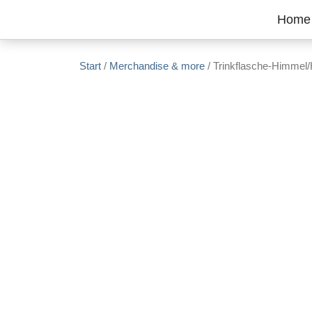
Zum Inhalt springen
Home
Start
/
Merchandise & more
/ Trinkflasche-Himmel/H