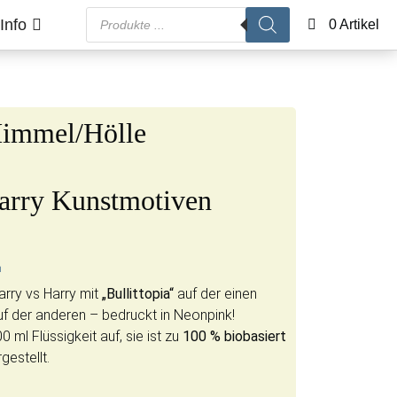
Products search
Info
0 Artikel
Himmel/Hölle
Harry Kunstmotiven
n
arry vs Harry mit
„Bullittopia“
auf der einen
f der anderen – bedruckt in Neonpink!
 ml Flüssigkeit auf, sie ist zu
100 % biobasiert
gestellt.