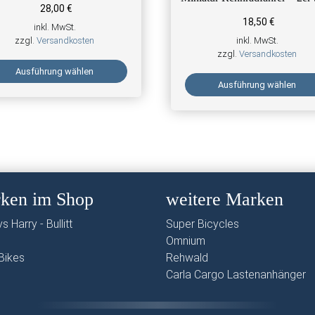
28,00
€
18,50
€
inkl. MwSt.
zzgl.
Versandkosten
inkl. MwSt.
zzgl.
Versandkosten
Ausführung wählen
Ausführung wählen
e Optionen können auf der Produktseite gewählt werden
 Produkt weist mehrere Varianten auf. Die Optionen können auf 
Dieses Produkt weist mehrere
ken im Shop
weitere Marken
s Harry - Bullitt
Super Bicycles
Omnium
Bikes
Rehwald
Carla Cargo Lastenanhänger