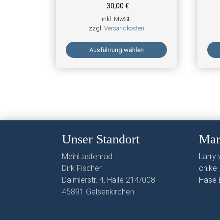
30,00
€
inkl. MwSt.
zzgl.
Versandkosten
Ausführung wählen
Dieses Produkt weist mehrere Varianten auf. Di
Dieses
Unser Standort
Mar
MeinLastenrad
Larry v
Dirk Fischer
chike
Daimlerstr. 4, Halle 214/008
Hase 
45891 Gelsenkirchen