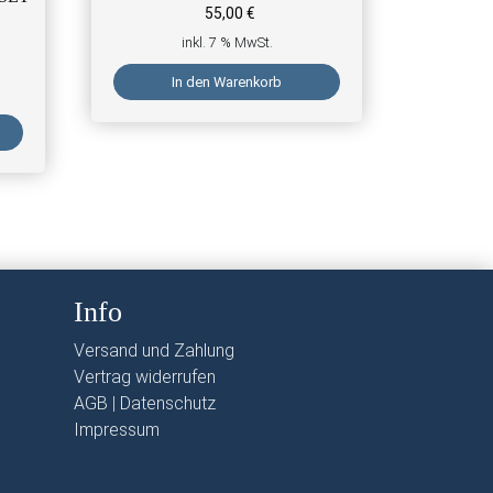
55,00
€
inkl. 7 % MwSt.
In den Warenkorb
der Produktseite gewählt werden
 Varianten auf. Die Optionen können auf der Produktseite gewäh
Info
Versand und Zahlung
Vertrag widerrufen
AGB
|
Datenschutz
Impressum