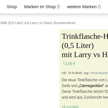
Shop
Marken im Shop
weitere Marken
ölle (0,5 Liter) mit Larry vs Harry Kunstmotiven
Trinkflasche-
(0,5 Liter)
mit Larry vs 
12,00
€
inkl. 19 % MwSt.
zzgl.
Versandkoste
Die neue Trinkflasche von L
Seite und
„Carmageddon“
au
Diese Trinkflasche nimmt 500
und wird aus Zuckerrohr her
14 vorrätig