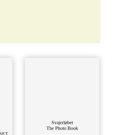
Svajerløbet
The Photo Book
 SET