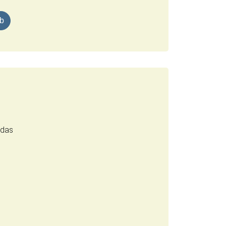
 (0,5 Liter) | mit Larry vs Harry Kunstmotiven Menge
rb
 das