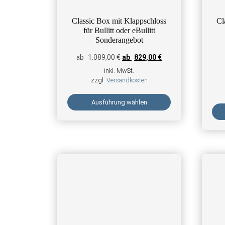
Classic Box mit Klappschloss
Cl
für Bullitt oder eBullitt
Sonderangebot
ab
1.089,00
€
ab
829,00
€
inkl. MwSt.
zzgl.
Versandkosten
Ausführung wählen
Dieses Produkt weist mehrere Varianten auf. Di