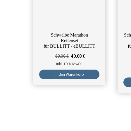
Schwalbe Marathon
Sch
Reifenset
für BULLITT / eBULLITT
f
Ursprünglicher Preis war: 60,00 €
Aktueller Preis ist: 40,00 €
60,00
€
40,00
€
inkl. 19 % MwSt.
In den Warenkorb