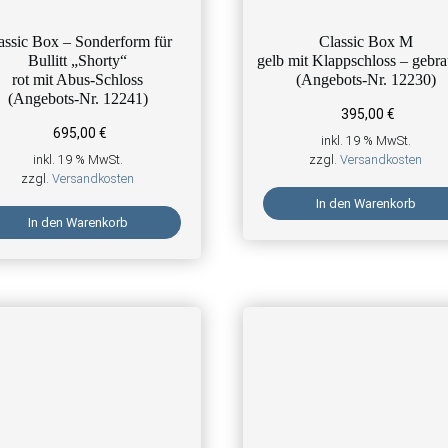
assic Box – Sonderform für
Classic Box M
Bullitt „Shorty“
gelb mit Klappschloss – gebr
rot mit Abus-Schloss
(Angebots-Nr. 12230)
(Angebots-Nr. 12241)
395,00
€
695,00
€
inkl. 19 % MwSt.
inkl. 19 % MwSt.
zzgl.
Versandkosten
zzgl.
Versandkosten
In den Warenkorb
In den Warenkorb
e Optionen können auf der Produktseite gewählt werden