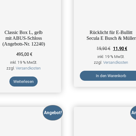
Classic Box L, gelb
Rücklicht für E-Bullitt
mit ABUS-Schloss
Secula E Busch & Müller
(Angebots-Nr. 12240)
Ursprüngliche
Aktue
19,90
€
11,90
€
495,00
€
inkl. 19 % MwSt.
inkl. 19 % MwSt.
zzgl.
Versandkosten
zzgl.
Versandkosten
In den Warenkorb
Weiterlesen
Angebot!
An