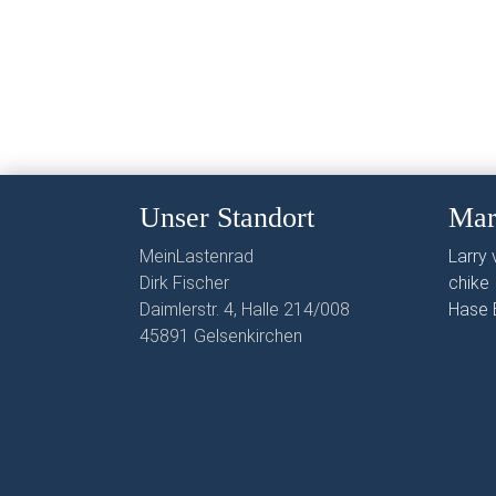
Unser Standort
Mar
MeinLastenrad
Larry v
Dirk Fischer
chike
Daimlerstr. 4, Halle 214/008
Hase 
45891 Gelsenkirchen