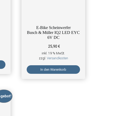
E-Bike Scheinwerfer
Busch & Müller IQ2 LED EYC
6V DC
r Preis war: 19,90 €
ller Preis ist: 11,90 €.
25,90
€
inkl. 19 % MwSt.
zzgl.
Versandkosten
In den Warenkorb
gebot!