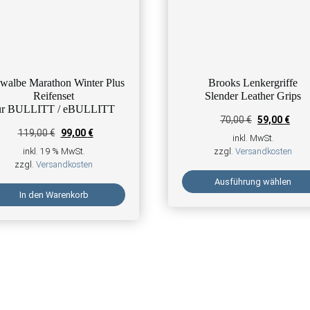
walbe Marathon Winter Plus
Brooks Lenkergriffe
Reifenset
Slender Leather Grips
ür BULLITT / eBULLITT
70,00
€
59,00
€
.
Ursprünglicher Preis war: 119,00 €
Aktueller Preis ist: 99,00 €.
119,00
€
99,00
€
inkl. MwSt.
inkl. 19 % MwSt.
zzgl.
Versandkosten
zzgl.
Versandkosten
Ausführung wählen
In den Warenkorb
Dieses Produkt weist mehrere