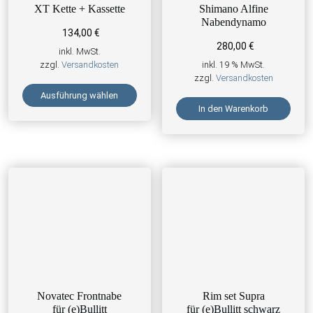
XT Kette + Kassette
Shimano Alfine
Nabendynamo
134,00
€
280,00
€
inkl. MwSt.
zzgl.
Versandkosten
inkl. 19 % MwSt.
zzgl.
Versandkosten
Ausführung wählen
In den Warenkorb
Dieses Produkt weist mehrere Varianten auf. Die Optionen kön
Novatec Frontnabe
Rim set Supra
für (e)Bullitt
für (e)Bullitt schwarz