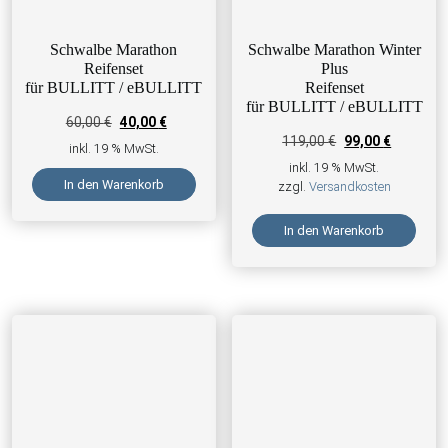
Schwalbe Marathon
Schwalbe Marathon Winter
Reifenset
Plus
für BULLITT / eBULLITT
Reifenset
für BULLITT / eBULLITT
Ursprünglicher Preis war: 60,00 €
Aktueller Preis ist: 40,00 €.
60,00
€
40,00
€
Ursprünglicher Pre
Aktueller 
119,00
€
99,00
€
inkl. 19 % MwSt.
inkl. 19 % MwSt.
In den Warenkorb
zzgl.
Versandkosten
In den Warenkorb